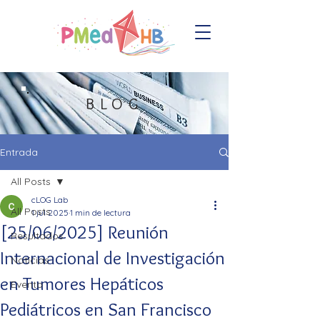
BLOG
Entrada
All Posts
cLOG Lab
All Posts
1 jul 2025
1 min de lectura
[25/06/2025] Reunión
Resultados
Internacional de Investigación
Notícias
en Tumores Hepáticos
Evento
Pediátricos en San Francisco