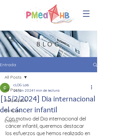
BLOG
Entrada
All Posts
cLOG Lab
All Posts
26 jun 2024
1 min de lectura
[15/2/2024] Dia internacional
Resultados
del cáncer infantil
Notícias
Con motivo del Dia internacional del 
Evento
cáncer infantil, queremos destacar 
los esfuerzos que hemos realizado en 